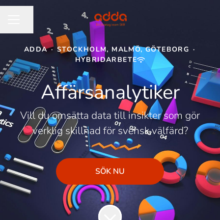
Dela sidan
KARRIÄRMENY
ADDA
·
STOCKHOLM, MALMÖ, GÖTEBORG
·
HYBRIDARBETE
Affärsanalytiker
Vill du omsätta data till insikter som gör
verklig skillnad för svensk välfärd?
SÖK NU