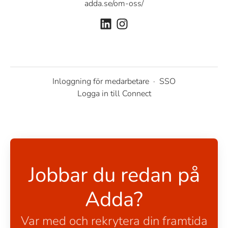
adda.se/om-oss/
Inloggning för medarbetare
·
SSO
Logga in till Connect
Jobbar du redan på
Adda?
Var med och rekrytera din framtida