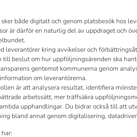
sker både digitalt och genom platsbesök hos lev
sor är därför en naturlig del av uppdraget och öv
elbundet.
d leverantörer kring avvikelser och förbättringså
till beslut om hur uppföljningsärenden ska hante
l transparens gentemot kommunerna genom analyse
information om leverantörerna.
rollen är att analysera resultat, identifiera möns
rbättrade arbetssätt, mer träffsäkra uppföljningsm
framtida upphandlingar. Du bidrar också till att u
ning bland annat genom digitalisering, datadriven
 har: