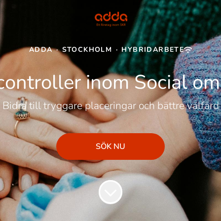
ADDA
·
STOCKHOLM
·
HYBRIDARBETE
controller inom Social o
Bidra till tryggare placeringar och bättre välfärd
SÖK NU