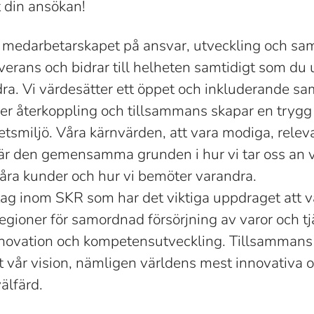
 din ansökan!
medarbetarskapet på ansvar, utveckling och sam
everans och bidrar till helheten samtidigt som du
dra. Vi värdesätter ett öppet och inkluderande sa
ger återkoppling och tillsammans skapar en trygg
tsmiljö. Våra kärnvärden, att vara modiga, relev
 den gemensamma grunden i hur vi tar oss an v
åra kunder och hur vi bemöter varandra.
tag inom SKR som har det viktiga uppdraget att var
ioner för samordnad försörjning av varor och tj
 innovation och kompetensutveckling. Tillsammans
t vår vision, nämligen världens mest innovativa 
lfärd.