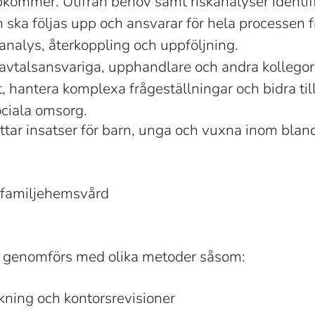
kommer. Utifrån behov samt riskanalyser identifi
 ska följas upp och ansvarar för hela processen fr
nalys, återkoppling och uppföljning.
avtalsansvariga, upphandlare och andra kollegor 
et, hantera komplexa frågeställningar och bidra ti
ociala omsorg.
tar insatser för barn, unga och vuxna inom blan
 familjehemsvård
 genomförs med olika metoder såsom:
ing och kontorsrevisioner