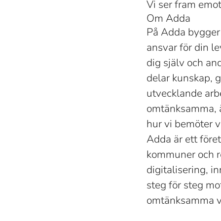
Vi ser fram emot
Om Adda
På Adda bygger 
ansvar för din l
dig själv och an
delar kunskap, 
utvecklande arbe
omtänksamma, är
hur vi bemöter v
Adda är ett före
kommuner och reg
digitalisering,
steg för steg mo
omtänksamma vä