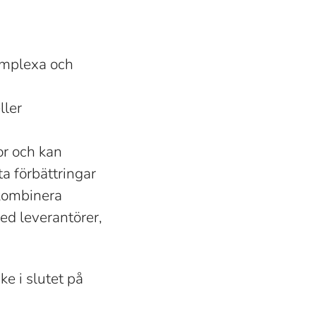
komplexa och
ller
or och kan
ta förbättringar
 kombinera
ed leverantörer,
e i slutet på