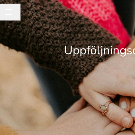
Dela sidan
KARRIÄRMENY
Uppföljnings