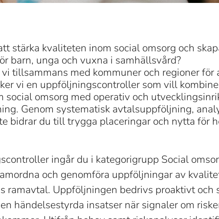
l att stärka kvaliteten inom social omsorg och skap
för barn, unga och vuxna i samhällsvård?
 vi tillsammans med kommuner och regioner för a
ker vi en uppföljningscontroller som vill kombine
 social omsorg med operativ och utvecklingsinri
jning. Genom systematisk avtalsuppföljning, anal
e bidrar du till trygga placeringar och nytta för h
controller ingår du i kategorigrupp Social omso
 samordna och genomföra uppföljningar av kvalit
 ramavtal. Uppföljningen bedrivs proaktivt och 
n händelsestyrda insatser när signaler om risker,