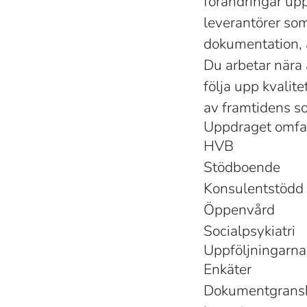
förändringar upp
leverantörer som
dokumentation, a
Du arbetar nära 
följa upp kvalit
av framtidens s
Uppdraget omfat
HVB
Stödboende
Konsulentstödd
Öppenvård
Socialpsykiatri
Uppföljningarna
Enkäter
Dokumentgranskn