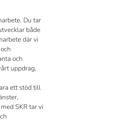
arbete. Du tar
 utvecklar både
marbete där vi
 och
anta och
årt uppdrag,
a ett stöd till
änster,
 med SKR tar vi
och