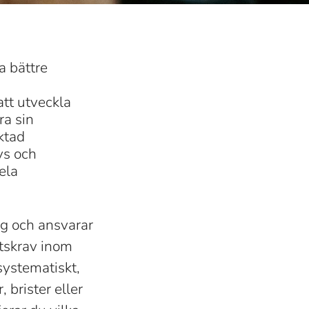
a bättre
tt utveckla
ra sin
ktad
ys och
ela
rg och ansvarar
etskrav inom
systematiskt,
 brister eller