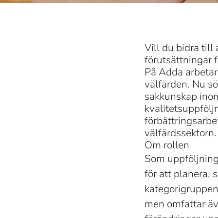
Vill du bidra til
förutsättningar 
På Adda arbetar
välfärden. Nu sö
sakkunskap inom
kvalitetsuppföl
förbättringsarbet
välfärdssektorn.
Om rollen
Som uppföljnings
för att planera,
kategorigruppens
men omfattar äve