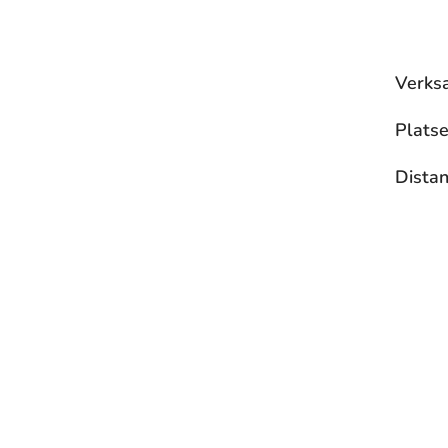
Verks
Platse
Dista