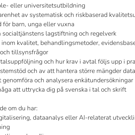
e- eller universitetsutbildning
farenhet av systematisk och riskbaserad kvalitet
 för barn, unga eller vuxna
ocialtjänstens lagstiftning och regelverk
inom kvalitet, behandlingsmetoder, evidensbase
 och tillsynsfrågor
alsuppföljning och hur krav i avtal följs upp i pr
ystemstöd och av att hantera större mängder dat
tt genomföra och analysera enkätundersökningar
ga att uttrycka dig på svenska i tal och skrift
nde om du har:
gitalisering, dataanalys eller AI-relaterat utveck
ning