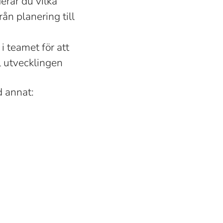
erar du vilka
ån planering till
i teamet för att
ll utvecklingen
d annat: