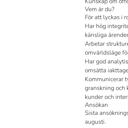
Kunskap om offe
Vem är du?
För att lyckas i r
Har hög integrit
känsliga ärenden
Arbetar struktur
omvärldsläge fö
Har god analyti
omsätta iakttage
Kommunicerar ty
granskning och k
kunder och inter
Ansökan
Sista ansöknings
augusti.