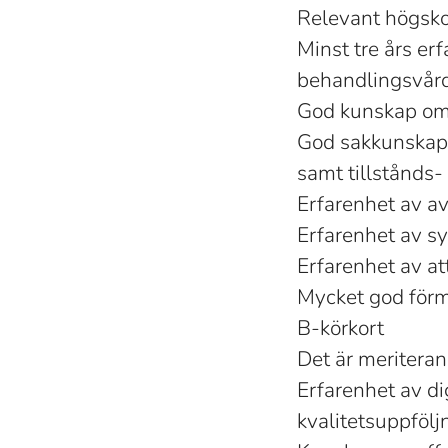
Relevant högskol
Minst tre års er
behandlingsvård
God kunskap om s
God sakkunskap 
samt tillstånds-
Erfarenhet av avt
Erfarenhet av s
Erfarenhet av a
Mycket god förmå
B-körkort
Det är meritera
Erfarenhet av di
kvalitetsuppfölj