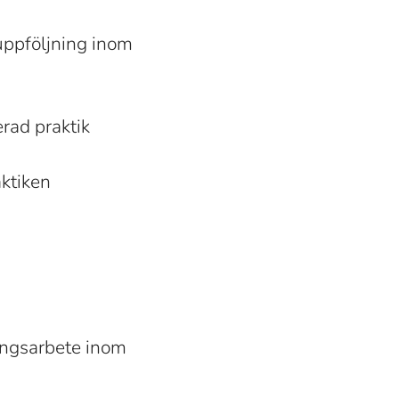
suppföljning inom
rad praktik
aktiken
a
lingsarbete inom