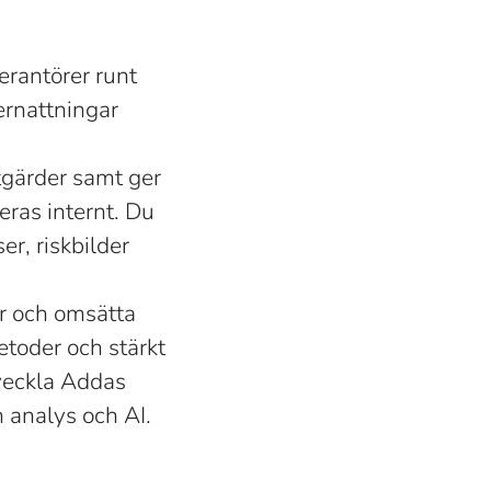
erantörer runt
ernattningar
tgärder samt ger
ras internt. Du
r, riskbilder
ter och omsätta
etoder och stärkt
tveckla Addas
 analys och AI.